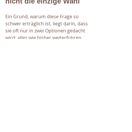
nicht die einzige Wahl
Ein Grund, warum diese Frage so 
schwer erträglich ist, liegt darin, dass 
sie oft nur in zwei Optionen gedacht 
wird: alles wie bisher weiterführen 
oder die Beziehung sofort beenden. 
Dazwischen gibt es mehr Raum, als 
es sich in einem erschöpften 
Zustand anfühlt.
Manche Paare finden über eine Zeit 
der räumlichen oder emotionalen 
Distanz heraus, ob es einen 
tragfähigen Weg zurück zueinander 
gibt. Manche stellen fest, dass eine 
Trennung nicht bedeutet, den 
anderen komplett aus dem Leben zu 
verlieren, besonders wenn Kinder 