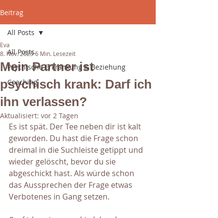
Beitrag
All Posts
Eva
All Posts
8. Nov. 2025
6 Min. Lesezeit
Mein Partner ist
Psychische Erkrankung & Beziehung
psychisch krank: Darf ich
Coaching
ihn verlassen?
Aktualisiert:
vor 2 Tagen
Es ist spät. Der Tee neben dir ist kalt 
geworden. Du hast die Frage schon 
dreimal in die Suchleiste getippt und 
wieder gelöscht, bevor du sie 
abgeschickt hast. Als würde schon 
das Aussprechen der Frage etwas 
Verbotenes in Gang setzen.