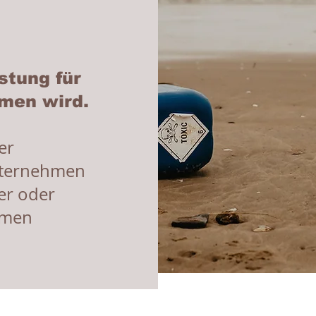
p
stung für
men wird.
er
nternehmen
er oder
hmen