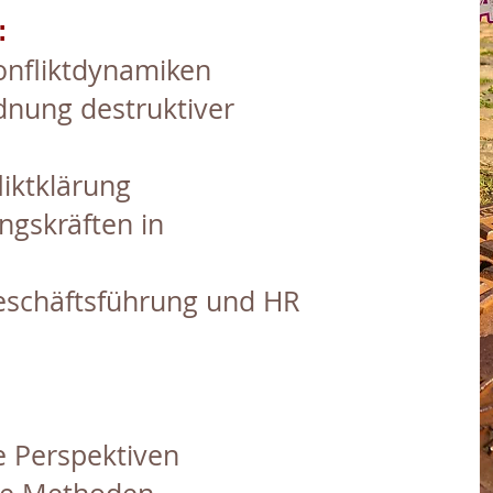
:
onfliktdynamiken
dnung destruktiver
iktklärung
ngskräften in
eschäftsführung und HR
e Perspektiven