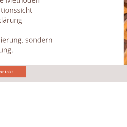
he Methoden
tionssicht
klärung
isierung, sondern
ung.
ontakt