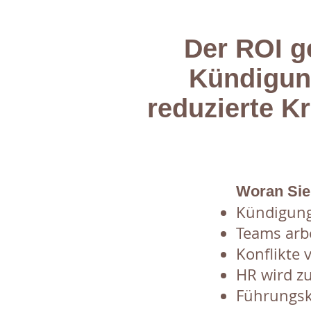
Der ROI g
Kündigung
reduzierte K
Woran Sie
Kündigung
Teams arbe
Konflikte 
HR wird z
Führungskr