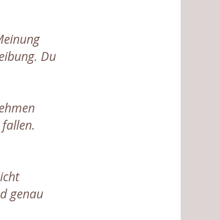
 Meinung
Reibung. Du
nnehmen
fallen.
icht
nd genau