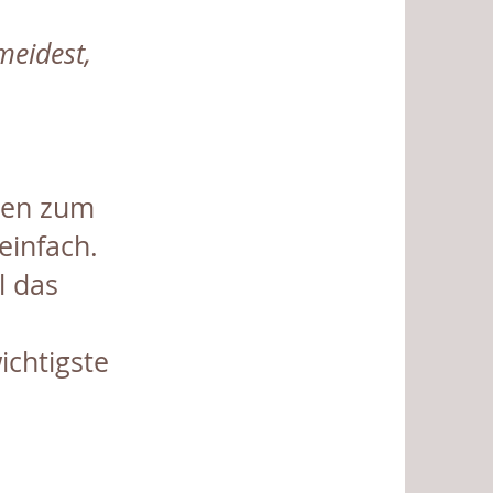
meidest,
rden zum
einfach.
l das
ichtigste