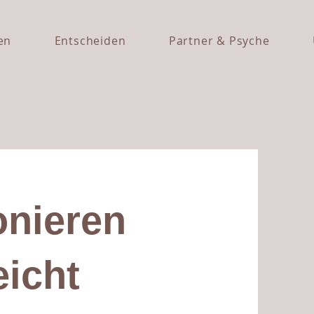
en
Entscheiden
Partner & Psyche
onieren
eicht