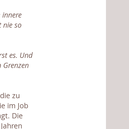
e innere
 nie so
rst es. Und
ch Grenzen
die zu
ie im Job
gt. Die
 Jahren