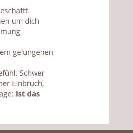
geschafft.
chen um dich
immung
inem gelungenen
efühl. Schwer
her Einbruch,
Ist das
rage: