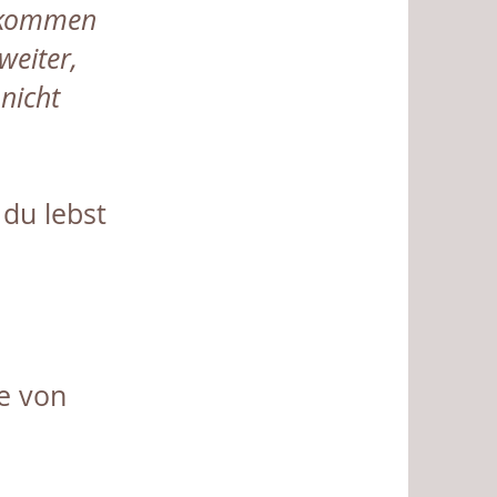
gekommen
weiter,
 nicht
du lebst
ge von