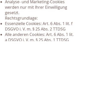
Analyse- und Marketing-Cookies
werden nur mit Ihrer Einwilligung
gesetzt.
Rechtsgrundlage:
Essenzielle Cookies: Art. 6 Abs. 1 lit. f
DSGVO i. V. m. § 25 Abs. 2 TTDSG
Alle anderen Cookies: Art. 6 Abs. 1 lit.
a DSGVO i. V. m. § 25 Abs. 1 TTDSG
(Einwilligung über Cookie-Banner).
Sie können Ihre Einwilligung jederzeit
über die Cookie-Einstellungen auf
dieser Website widerrufen.
10. Dauer der Speicherung
Personenbezogene Daten werden
nur so lange gespeichert, wie es für
die jeweiligen Zwecke erforderlich ist
oder wie es gesetzliche
Aufbewahrungspflichten vorsehen.
11. Datensicherheit