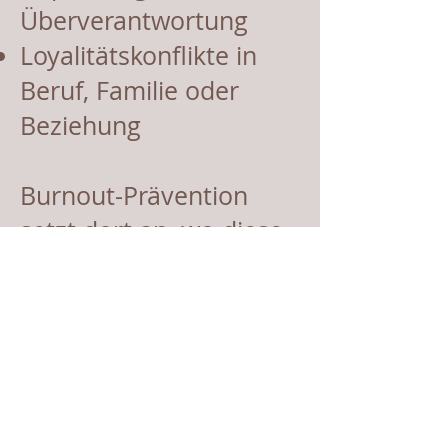
Überverantwortung
Loyalitätskonflikte in
Beruf, Familie oder
Beziehung
Burnout-Prävention
setzt dort an, wo diese
Muster sichtbar und
veränderbar werden.
Meine Arbeitsweise
Ich arbeite
psychologisch fundiert,