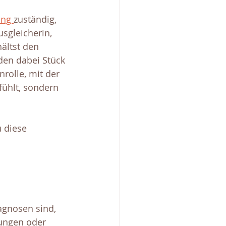
ng 
zuständig, 
sgleicherin, 
ältst den 
en dabei Stück 
rolle, mit der 
fühlt, sondern 
u diese 
.
agnosen sind, 
rungen oder 