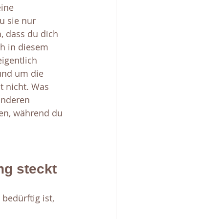
ine 
 sie nur 
, dass du dich 
ch in diesem 
igentlich 
und um die 
t nicht. Was 
anderen 
en, während du 
ng steckt
edürftig ist, 