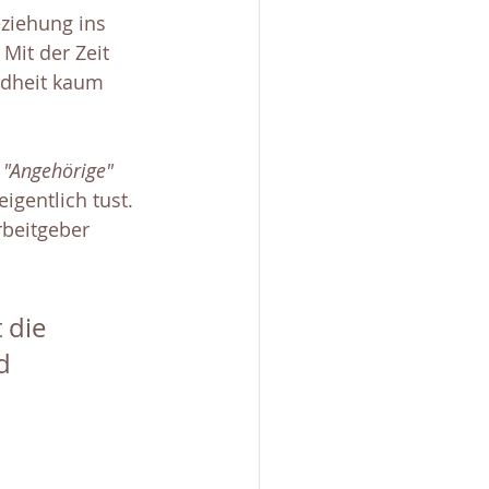
ziehung ins 
Mit der Zeit 
ndheit kaum 
 "Angehörige" 
igentlich tust. 
rbeitgeber 
 die 
d 