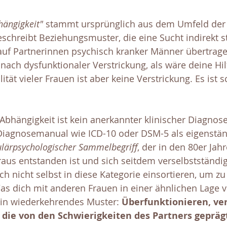
hängigkeit"
 stammt ursprünglich aus dem Umfeld de
schreibt Beziehungsmuster, die eine Sucht indirekt st
auf Partnerinnen psychisch kranker Männer übertragen
 nach dysfunktionaler Verstrickung, als wäre deine Hilf
tät vieler Frauen ist aber keine Verstrickung. Es ist sc
Abhängigkeit ist kein anerkannter klinischer Diagnoseb
Diagnosemanual wie ICD-10 oder DSM-5 als eigenstän
lärpsychologischer Sammelbegriff
, der in den 80er Jah
aus entstanden ist und sich seitdem verselbstständig
ch nicht selbst in diese Kategorie einsortieren, um zu
Was dich mit anderen Frauen in einer ähnlichen Lage ve
 ein wiederkehrendes Muster: 
Überfunktionieren, ve
 die von den Schwierigkeiten des Partners geprägt