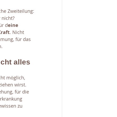
che Zweiteilung: 
 nicht? 
für d
eine 
raft
. Nicht 
mmung, für das 
n.
cht alles
ht möglich, 
iehen wirst. 
hung, für die 
Erkrankung 
ewissen zu 