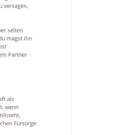
u versagen, 
er selten 
du magst ihn 
bst 
rem Partner 
t als 
t, wenn 
llsteht, 
chen Fürsorge 