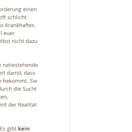
orderung einen 
ft schlicht 
as Krankhaftes. 
l euer 
bst nicht dazu 
ne nahestehende 
rt damit, dass 
n bekommt. Sie 
durch die Sucht 
en, 
t der Realität 
s gibt 
kein 