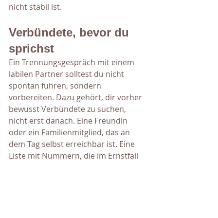
nicht stabil ist.
Verbündete, bevor du 
sprichst
Ein Trennungsgespräch mit einem 
labilen Partner solltest du nicht 
spontan führen, sondern 
vorbereiten. Dazu gehört, dir vorher 
bewusst Verbündete zu suchen, 
nicht erst danach. Eine Freundin 
oder ein Familienmitglied, das an 
dem Tag selbst erreichbar ist. Eine 
Liste mit Nummern, die im Ernstfall 
wirklich hilft, etwa die des 
sozialpsychiatrischen Diensts in 
deiner Nähe, falls seine Reaktion in 
eine akute Krise kippt, für die du 
nicht allein zuständig sein kannst 