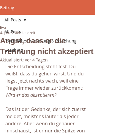
Beitrag
All Posts
Eva
All Posts
4. Jan.
6 Min. Lesezeit
Angst, dass er die
Psychische Erkrankung & Beziehung
Trennung nicht akzeptiert
Coaching
Aktualisiert:
vor 4 Tagen
Die Entscheidung steht fest. Du 
weißt, dass du gehen wirst. Und du 
liegst jetzt nachts wach, weil eine 
Frage immer wieder zurückkommt: 
Wird er das akzeptieren?
Das ist der Gedanke, der sich zuerst 
meldet, meistens lauter als jeder 
andere. Aber wenn du genauer 
hinschaust, ist er nur die Spitze von 