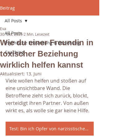
Beitrag
All Posts
Eva
All Posts
30. Okt. 2025
2 Min. Lesezeit
Wie du einer Freundin in
Psychische Erkrankung & Beziehung
toxischer Beziehung
Coaching
wirklich helfen kannst
Aktualisiert:
13. Juni
Viele wollen helfen und stoßen auf 
eine unsichtbare Wand. Die 
Betroffene zieht sich zurück, blockt, 
verteidigt ihren Partner. Von außen 
wirkt es, als wolle sie gar keine Hilfe. 
Test: Bin ich Opfer von narzisstischem Missbrauch