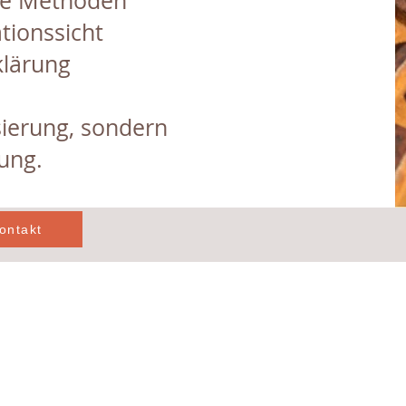
he Methoden
tionssicht
klärung
isierung, sondern
ung.
ontakt