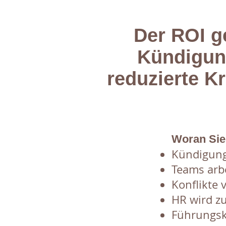
Der ROI g
Kündigung
reduzierte K
Woran Sie
Kündigung
Teams arbe
Konflikte 
HR wird z
Führungskr