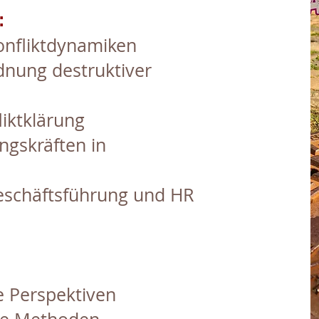
:
onfliktdynamiken
dnung destruktiver
iktklärung
ngskräften in
eschäftsführung und HR
e Perspektiven