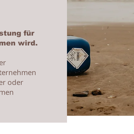
p
stung für
men wird.
er
nternehmen
er oder
hmen