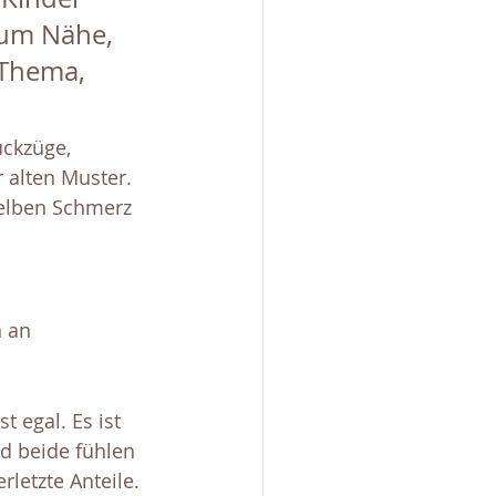
 um Nähe, 
 Thema, 
ückzüge, 
r alten Muster.
elben Schmerz 
 an 
t egal. Es ist 
nd beide fühlen 
rletzte Anteile.