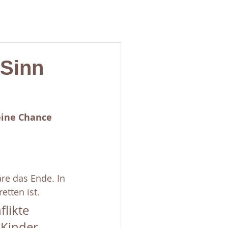
 Sinn
eine Chance 
äre das Ende. In 
etten ist.
likte 
 Kinder 