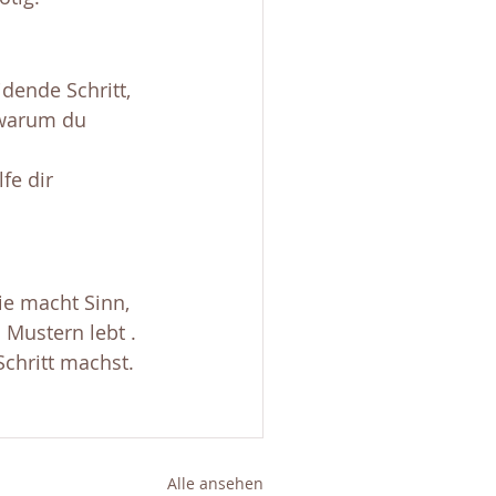
dende Schritt, 
 warum du 
lfe dir 
ie macht Sinn, 
 Mustern lebt . 
chritt machst.
Alle ansehen