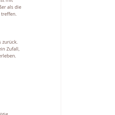
st mit 
er als die 
treffen. 
 zurück. 
in Zufall, 
erleben.
ötig.