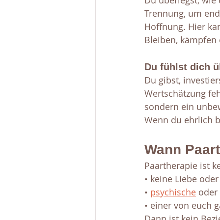
Du überlegst, wie
Trennung, um endli
Hoffnung. Hier kan
Bleiben, kämpfen 
Du fühlst dich 
Du gibst, investi
Wertschätzung fehlt
sondern ein unbew
Wenn du ehrlich bi
Wann Paart
Paartherapie ist ke
• keine Liebe oder
• 
psychische
 oder
• einer von euch ga
Dann ist kein Bez