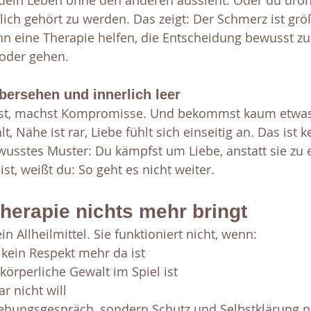
 dein Leben ohne den anderen aussieht. Oder du droh
ch gehört zu werden. Das zeigt: Der Schmerz ist größ
n eine Therapie helfen, die Entscheidung bewusst zu 
oder gehen.
übersehen und innerlich leer
erst, machst Kompromisse. Und bekommst kaum etwas
, Nähe ist rar, Liebe fühlt sich einseitig an. Das ist ke
usstes Muster: Du kämpfst um Liebe, anstatt sie zu 
st, weißt du: So geht es nicht weiter.
herapie nichts mehr bringt
in Allheilmittel. Sie funktioniert nicht, wenn:
 kein Respekt mehr da ist
 körperliche Gewalt im Spiel ist
r nicht will
iehungsgespräch, sondern Schutz und Selbstklärung n