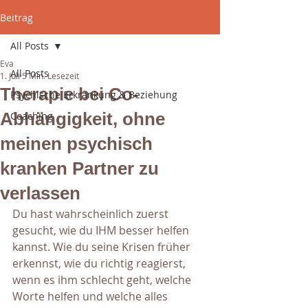
Beitrag
All Posts
Eva
All Posts
1. Juli
5 Min. Lesezeit
Therapie bei Co-
Psychische Erkrankung & Beziehung
Abhängigkeit, ohne
Coaching
meinen psychisch
kranken Partner zu
verlassen
Du hast wahrscheinlich zuerst 
gesucht, wie du IHM besser helfen 
kannst. Wie du seine Krisen früher 
erkennst, wie du richtig reagierst, 
wenn es ihm schlecht geht, welche 
Worte helfen und welche alles 