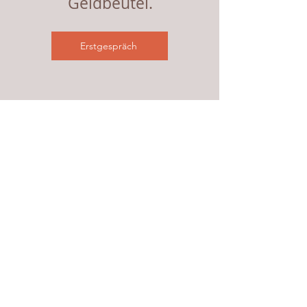
Geldbeutel.
Erstgespräch
Wie ich arbeite
Dr. Eva Winkler
Ich
verbinde einen
psychotherapeutischen
und systemischen
Hintergrund mit einem