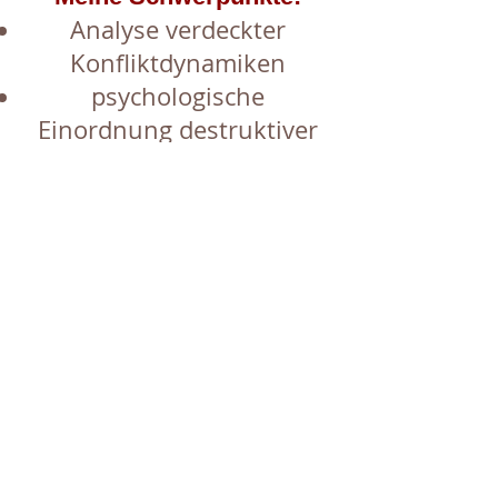
Analyse verdeckter
Konfliktdynamiken
psychologische
Einordnung destruktiver
Führungsmuster
Moderation und
Konfliktklärung
Begleitung von
Führungskräften in
Reflexionsprozessen
Unterstützung von
Geschäftsführung und HR
bei sensiblen Fällen
Dabei verbinde ich: