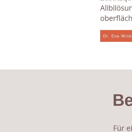
Alibilösu
oberfläch
Dr. Eva Wink
Be
Für e