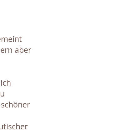
emeint
dern aber
ich
eu
 schöner
utischer