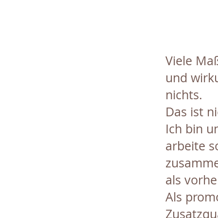
Viele Ma
und wirk
nichts.
Das ist n
Ich bin 
arbeite s
zusammen
als vorhe
Als promo
Zusatzqua