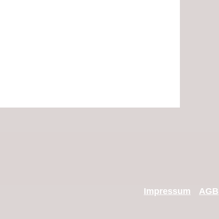
I
mpressum
AGB