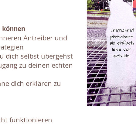
n können
inneren Antreiber und
rategien
u dich selbst übergehst
gang zu deinen echten
hne dich erklären zu
cht funktionieren