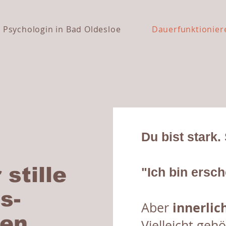
Psychologin in Bad Oldesloe
Dauerfunktionier
Du bist stark. 
stille
"Ich bin ersch
s-
innerlic
Aber
nen
Vielleicht geh