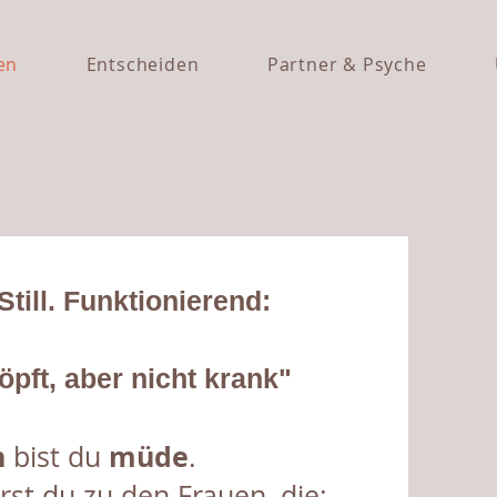
en
Entscheiden
Partner & Psyche
Still. Funktionierend:
öpft, aber nicht krank"
h
müde
bist du
.
örst du zu den Frauen, die: