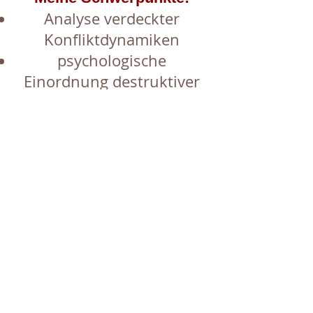
Analyse verdeckter
Konfliktdynamiken
psychologische
Einordnung destruktiver
Führungsmuster
Moderation und
Konfliktklärung
Begleitung von
Führungskräften in
Reflexionsprozessen
Unterstützung von
Geschäftsführung und HR
bei sensiblen Fällen
Dabei verbinde ich: