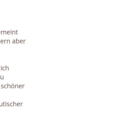
emeint
dern aber
ich
eu
 schöner
utischer