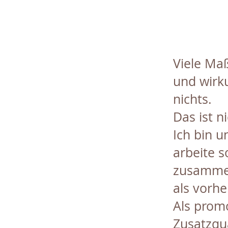
Viele Ma
und wirk
nichts.
Das ist n
Ich bin 
arbeite s
zusammen
als vorhe
Als promo
Zusatzqua