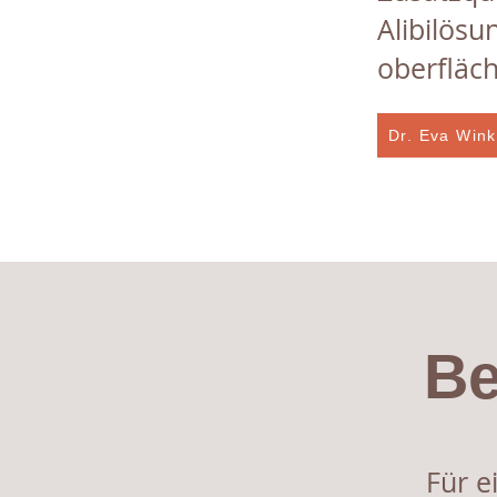
Alibilösu
oberfläch
Dr. Eva Wink
Be
Für e