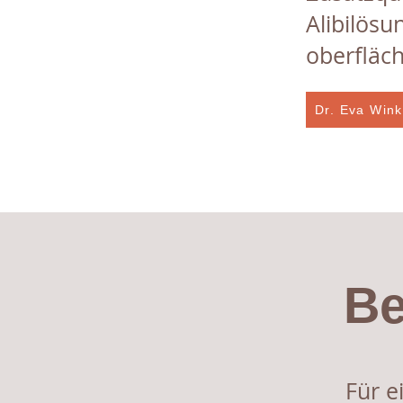
Alibilösu
oberfläch
Dr. Eva Wink
Be
Für e