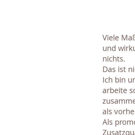
Viele Ma
und wirk
nichts.
Das ist n
Ich bin 
arbeite s
zusammen
als vorhe
Als promo
Zusatzqua