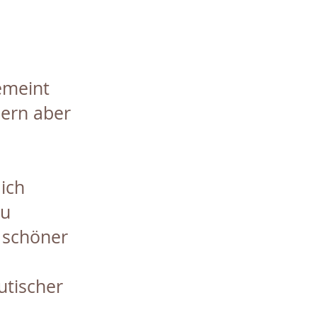
emeint
dern aber
ich
eu
 schöner
utischer