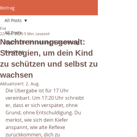
Beitrag
All Posts
Eva
All Posts
22. Nov. 2025
5 Min. Lesezeit
Nachtrennungsgewalt:
Psychische Erkrankung & Beziehung
Strategien, um dein Kind
Coaching
zu schützen und selbst zu
wachsen
Aktualisiert:
2. Aug.
Die Übergabe ist für 17 Uhr 
vereinbart. Um 17:20 Uhr schreibt 
er, dass er sich verspätet, ohne 
Grund, ohne Entschuldigung. Du 
merkst, wie sich dein Kiefer 
anspannt, wie alte Reflexe 
zurückkommen, dich zu 