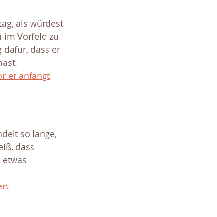
ag, als würdest 
 im Vorfeld zu 
 dafür, dass er 
ast. 
or er anfängt
delt so lange, 
iß, dass 
 etwas 
ert