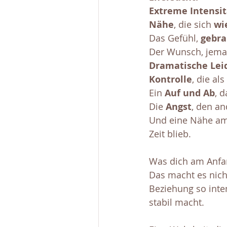
Extreme Intensit
Nähe
, die sich 
wi
Das Gefühl, 
gebra
Der Wunsch, jema
Dramatische Lei
Kontrolle
, die al
Ein 
Auf und Ab
, 
Die 
Angst
, den an
Und eine Nähe am A
Zeit blieb.
Was dich am Anfang
Das macht es nicht
Beziehung so inte
stabil macht.