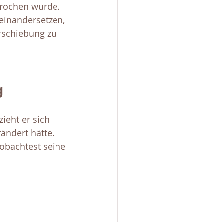
prochen wurde. 
einandersetzen, 
rschiebung zu 
g
ieht er sich 
ändert hätte. 
obachtest seine 