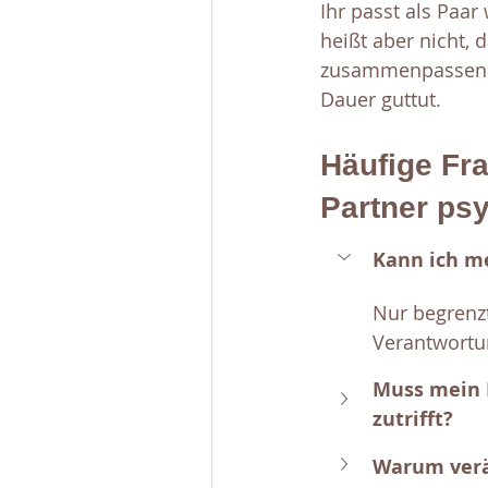
Ihr passt als Paa
heißt aber nicht, 
zusammenpassen u
Dauer guttut.
Häufige Fr
Partner psy
Kann ich me
Nur begrenzt
Verantwortu
Muss mein 
zutrifft? 
Warum verän