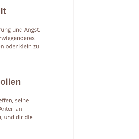
lt
rung und Angst, 
erwiegenderes 
n oder klein zu 
wollen
ffen, seine 
Anteil an 
, und dir die 