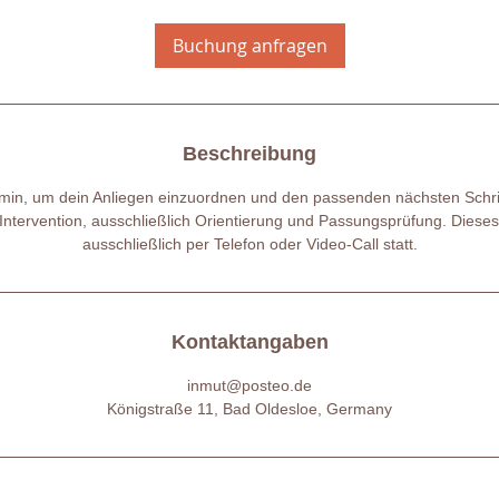
M
i
Buchung anfragen
n
.
Beschreibung
min, um dein Anliegen einzuordnen und den passenden nächsten Schrit
Intervention, ausschließlich Orientierung und Passungsprüfung. Diese
ausschließlich per Telefon oder Video-Call statt.
Kontaktangaben
inmut@posteo.de
Königstraße 11, Bad Oldesloe, Germany