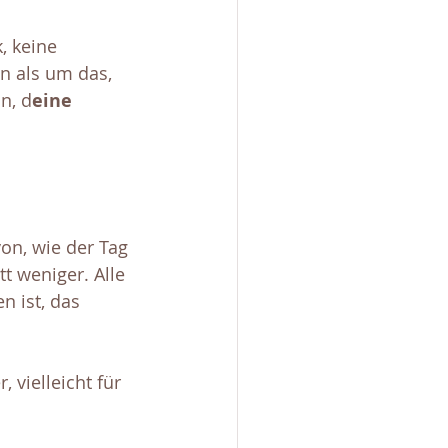
, keine 
n als um das, 
e
n, d
eine 
on, wie der Tag 
t weniger. Alle 
 ist, das 
 vielleicht für 