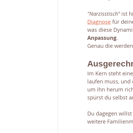
"Narzisstisch"
 ist 
Diagnose
 für dei
was diese Dynamik
Anpassung
. 
Genau die werden
Ausgerechn
Im Kern steht eine
laufen muss, und d
um ihn herum rich
spürst du selbst a
Du dagegen willst e
weitere Familienmi