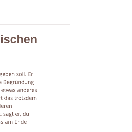
tischen
eben soll. Er 
nge Begründung 
r etwas anderes 
rt das trotzdem 
deren 
 sagt er, du 
ass am Ende 