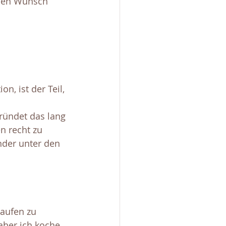
enen Wunsch 
on, ist der Teil, 
ründet das lang 
n recht zu 
nder unter den 
aufen zu 
 aber ich koche 