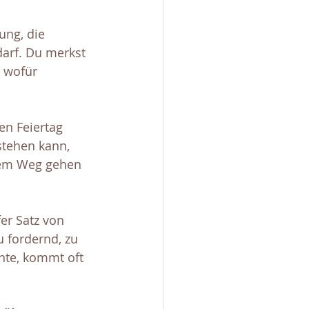
ung, die 
arf. Du merkst 
, wofür 
en Feiertag 
stehen kann, 
dem Weg gehen 
fer Satz von 
u fordernd, zu 
nte, kommt oft 