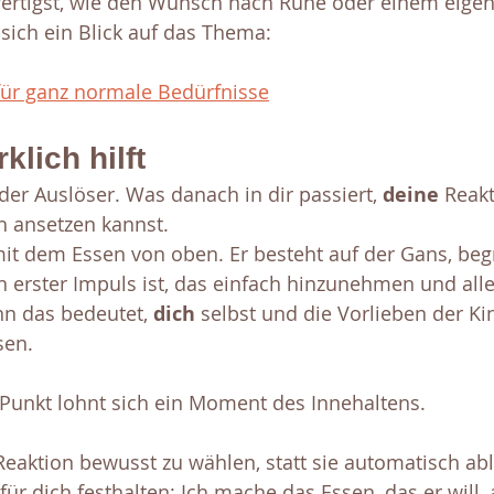
fertigst, wie den Wunsch nach Ruhe oder einem eig
sich ein Blick auf das Thema:
ür ganz normale Bedürfnisse
klich hilft
 der Auslöser. Was danach in dir passiert, 
deine 
Reakti
h ansetzen kannst.
t dem Essen von oben. Er besteht auf der Gans, beg
n erster Impuls ist, das einfach hinzunehmen und alle
n das bedeutet, 
dich 
selbst und die Vorlieben der Ki
sen. 
unkt lohnt sich ein Moment des Innehaltens. 
eaktion bewusst zu wählen, statt sie automatisch abl
für dich festhalten: Ich mache das Essen, das er will,