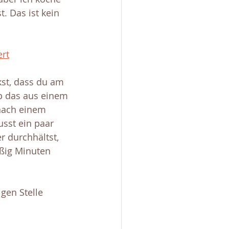
. Das ist kein 
ert
st, dass du am 
b das aus einem 
nach einem 
usst ein paar 
 durchhältst, 
ißig Minuten 
igen Stelle 