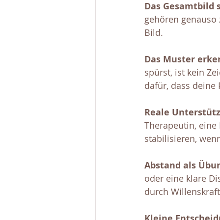
Das Gesamtbild 
gehören genauso zu
Bild.
Das Muster erken
spürst, ist kein Z
dafür, dass deine
Reale Unterstüt
Therapeutin, eine
stabilisieren, wen
Abstand als Übun
oder eine klare Di
durch Willenskraf
Kleine Entscheid