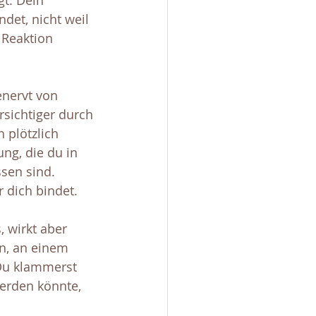
t. Dein 
det, nicht weil 
 Reaktion 
enervt von 
rsichtiger durch 
 plötzlich 
ung, die du in 
sen sind. 
 dich bindet.
 wirkt aber 
n, an einem 
 Du klammerst 
werden könnte, 