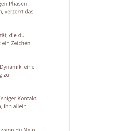
igen Phasen 
, verzerrt das 
tät, die du 
t ein Zeichen 
 Dynamik, eine 
g zu 
eniger Kontakt 
 ihn allein 
, wann du Nein 