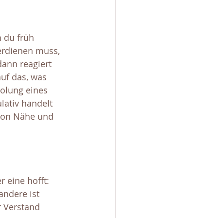
 du früh 
erdienen muss, 
dann reagiert 
auf das, was 
olung eines 
ativ handelt 
 von Nähe und 
 eine hofft: 
ndere ist 
r Verstand 