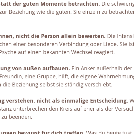
statt der guten Momente betrachten.
 Die schwier
r Beziehung wie die guten. Sie einzeln zu betrachten
nen, nicht die Person allein bewerten.
 Die Intensi
eichen einer besonderen Verbindung oder Liebe. Sie is
 Psyche auf einen bekannten Wechsel reagiert.
zung von außen aufbauen.
 Ein Anker außerhalb der
 Freundin, eine Gruppe, hilft, die eigene Wahrnehmun
n die Beziehung selbst sie ständig verschiebt.
g verstehen, nicht als einmalige Entscheidung.
 W
stanz unterbrechen den Kreislauf eher als der Versuch,
t zu beenden.
ungen bewusst für dich treffen.
 Was du heute tust