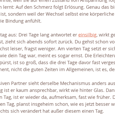
önnte, weil sie auf einen Zustand von Anspannung folg
lernt: Auf den Schmerz folgt Erlösung. Genau das bin
ist, sondern weil der Wechsel selbst eine körperliche
wie Bindung anfühlt.
ltag aus: Drei Tage lang antwortet er 
einsilbig
, wirkt g
t, zieht sich abends sofort zurück. Du gehst schon vo
hst leiser, fragst weniger. Am vierten Tag setzt er sich
 wie dein Tag war, meint es sogar ernst. Die Erleichter
st, ist so groß, dass die drei Tage davor fast verges
t, nicht die guten Zeiten im Allgemeinen, ist es, der
iven Partner sieht derselbe Mechanismus anders aus,
g ist er kaum ansprechbar, wirkt wie hinter Glas. Dan
 Tag, ist er wieder da, aufmerksam, fast wie früher.
en Tag, planst insgeheim schon, wie es jetzt besser 
ichts sich verändert hat außer diesem einen Tag.