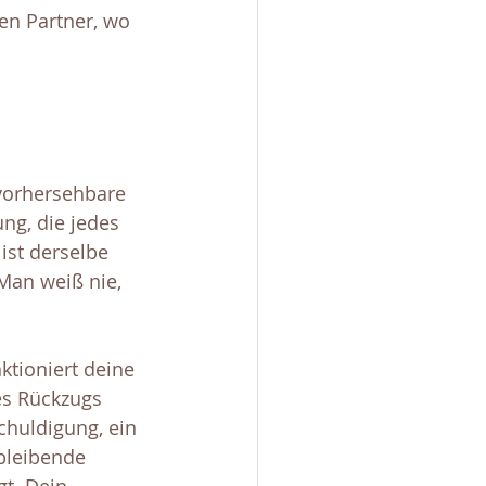
en Partner, wo 
 vorhersehbare 
ng, die jedes 
 ist derselbe 
Man weiß nie, 
tioniert deine 
es Rückzugs 
chuldigung, ein 
hbleibende 