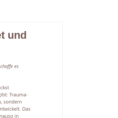
et und
schaffe es 
ckst 
gibt: Trauma-
n, sondern 
twickelt. Das 
nauso in 