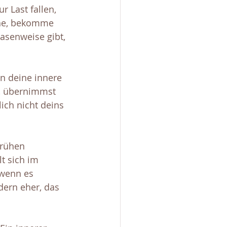
r Last fallen, 
ühe, bekomme 
asenweise gibt, 
 deine innere 
n, übernimmst 
ich nicht deins 
frühen 
t sich im 
wenn es 
dern eher, das 