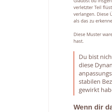
Glaubst du insgeh
verletzter Teil flüs
verlangen. Diese 
als das zu erkenne
Diese Muster ware
hast. 
Du bist nich
diese Dynam
anpassungsfä
stabilen Be
gewirkt hab
Wenn dir d