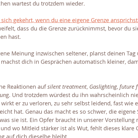
hen wartest du trotzdem wieder.
in sich gekehrt, wenn du eine eigene Grenze ansprichst
weifelt, dass du die Grenze zurücknimmst, bevor du s
en hast.
gene Meinung inzwischen seltener, planst deinen Tag
achst dich in Gesprächen automatisch kleiner, dami
che Reaktionen auf 
silent treatment
, 
Gaslighting
, 
future 
sun
g. Und trotzdem würdest du ihn wahrscheinlich nie
wirkt er zu verloren, zu sehr selbst leidend, fast wie 
leicht hat. Genau das macht es so schwer, die eigene S
as sie ist. Ein Opfer braucht in unserer Vorstellung 
 und wo Mitleid stärker ist als Wut, fehlt dieses klare
 auf dich dieselbe bleibt.