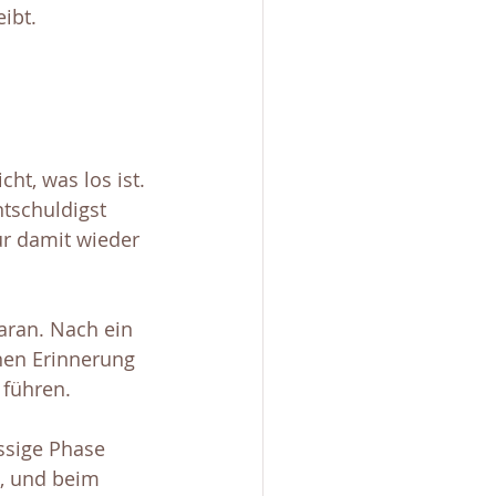
ibt.
icht, was los ist. 
tschuldigst 
ur damit wieder 
aran. Nach ein 
nen Erinnerung 
 führen.
essige Phase 
s, und beim 