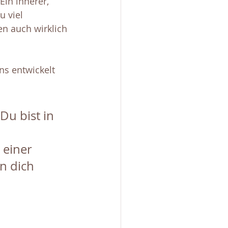
in innerer, 
u viel 
n auch wirklich 
s entwickelt 
Du bist in 
 einer 
n dich 