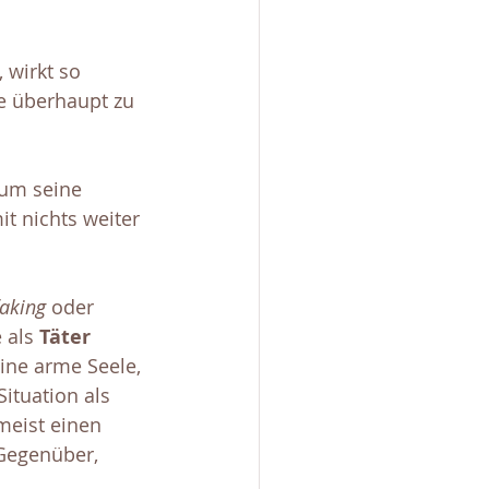
, wirkt so 
ie überhaupt zu 
 um seine 
t nichts weiter 
faking
 oder 
 als 
Täter 
eine arme Seele, 
ituation als 
meist einen 
 Gegenüber, 