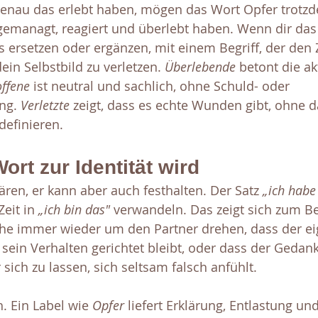
 genau das erlebt haben, mögen das Wort Opfer trotzde
t gemanagt, reagiert und überlebt haben. Wenn dir das
s ersetzen oder ergänzen, mit einem Begriff, der den
ein Selbstbild zu verletzen. 
Überlebende 
betont die ak
offene
 ist neutral und sachlich, ohne Schuld- oder 
ng. 
Verletzte
 zeigt, dass es echte Wunden gibt, ohne d
definieren.
rt zur Identität wird
lären, er kann aber auch festhalten. Der Satz 
„ich habe 
eit in 
„ich bin das" 
verwandeln. Das zeigt sich zum Be
he immer wieder um den Partner drehen, dass der eig
 sein Verhalten gerichtet bleibt, oder dass der Geda
sich zu lassen, sich seltsam falsch anfühlt.
. Ein Label wie
 Opfer
 liefert Erklärung, Entlastung un