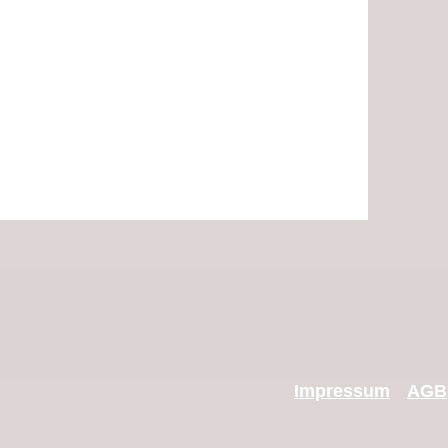
I
mpressum
AGB