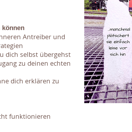
n können
inneren Antreiber und
rategien
u dich selbst übergehst
gang zu deinen echten
hne dich erklären zu
cht funktionieren