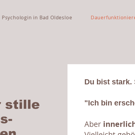
Psychologin in Bad Oldesloe
Dauerfunktionier
Du bist stark. 
stille
"Ich bin ersch
s-
innerlic
Aber
nen
Vielleicht geh