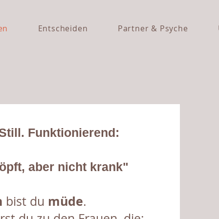
en
Entscheiden
Partner & Psyche
Still. Funktionierend:
öpft, aber nicht krank"
h
müde
bist du
.
örst du zu den Frauen, die: