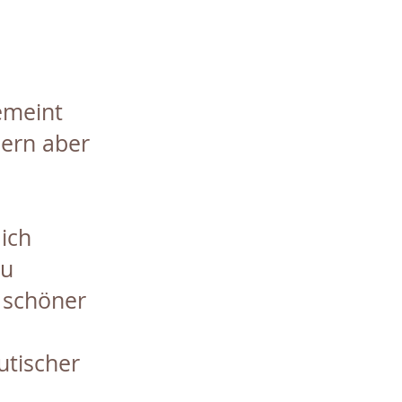
emeint
dern aber
ich
eu
 schöner
utischer