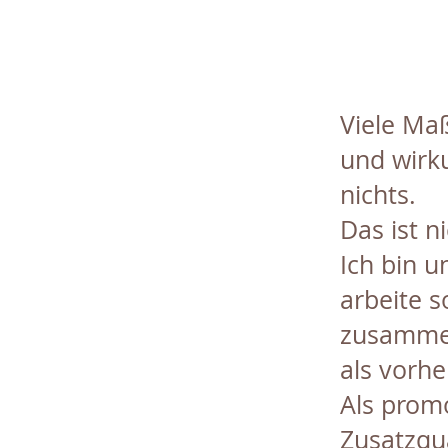
Viele Ma
und wirk
nichts.
Das ist n
Ich bin 
arbeite s
zusammen
als vorhe
Als promo
Zusatzqua