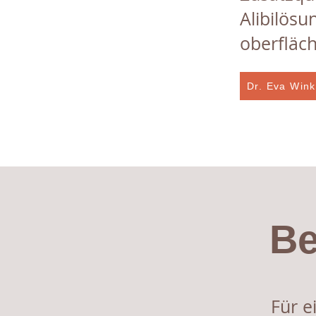
Alibilösu
oberfläch
Dr. Eva Wink
Be
Für e