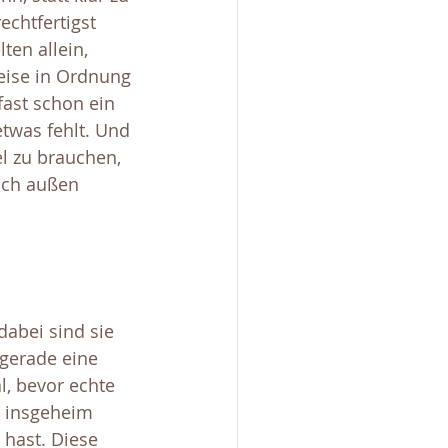
echtfertigst 
en allein, 
eise in Ordnung 
fast schon ein 
twas fehlt. Und 
l zu brauchen, 
nach außen 
abei sind sie 
 gerade eine 
l, bevor echte 
h insgeheim 
hast. Diese 