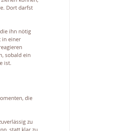
. Dort darfst 
die ihn nötig 
 in einer 
reagieren 
m, sobald ein 
 ist.
 Momenten, die 
zuverlässig zu 
n, statt klar zu 