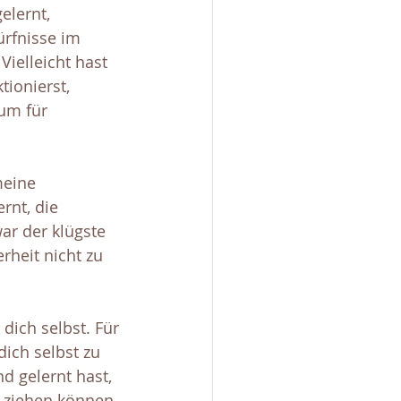
elernt, 
ürfnisse im 
ielleicht hast 
ionierst, 
um für 
meine 
rnt, die 
ar der klügste 
rheit nicht zu 
 dich selbst. Für 
dich selbst zu 
d gelernt hast, 
 ziehen können, 