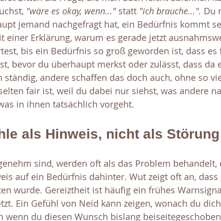
uchst, 
"wäre es okay, wenn..."
 statt 
"ich brauche...".
 Du r
aupt jemand nachgefragt hat, ein Bedürfnis kommt selt
it einer Erklärung, warum es gerade jetzt ausnahmsw
rtest, bis ein Bedürfnis so groß geworden ist, dass es 
, bevor du überhaupt merkst oder zulässt, dass da e
h ständig, andere schaffen das doch auch, ohne so vie
 selten fair ist, weil du dabei nur siehst, was andere 
 was in ihnen tatsächlich vorgeht.
le als Hinweis, nicht als Störung
genehm sind, werden oft als das Problem behandelt, d
is auf ein Bedürfnis dahinter. Wut zeigt oft an, dass
en wurde. Gereiztheit ist häufig ein frühes Warnsigna
tzt. Ein Gefühl von Neid kann zeigen, wonach du dic
ch wenn du diesen Wunsch bislang beiseitegeschoben 