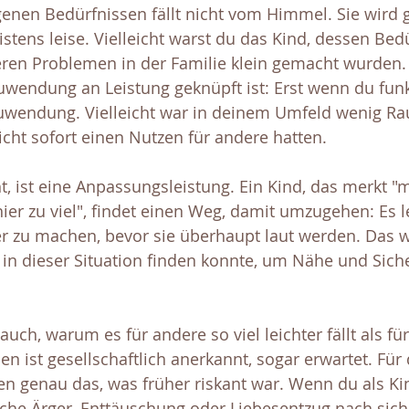
enen Bedürfnissen fällt nicht vom Himmel. Sie wird g
stens leise. Vielleicht warst du das Kind, dessen Bed
ren Problemen in der Familie klein gemacht wurden. V
uwendung an Leistung geknüpft ist: Erst wenn du funkt
Zuwendung. Vielleicht war in deinem Umfeld wenig Ra
icht sofort einen Nutzen für andere hatten.
, ist eine Anpassungsleistung. Ein Kind, das merkt "
ier zu viel", findet einen Weg, damit umzugehen: Es le
er zu machen, bevor sie überhaupt laut werden. Das w
in dieser Situation finden konnte, um Nähe und Siche
uch, warum es für andere so viel leichter fällt als für
en ist gesellschaftlich anerkannt, sogar erwartet. Für 
n genau das, was früher riskant war. Wenn du als Kin
he Ärger, Enttäuschung oder Liebesentzug nach sich