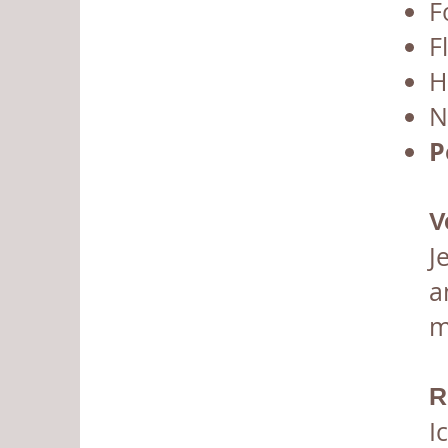
F
F
H
N
P
V
J
a
m
R
I