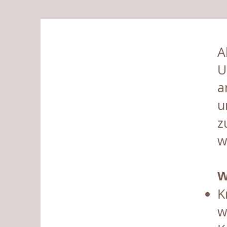
A
U
a
u
z
w
W
K
w