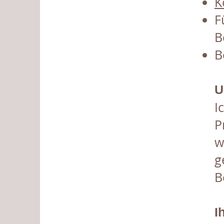
K
F
B
B
U
I
P
w
g
B
I