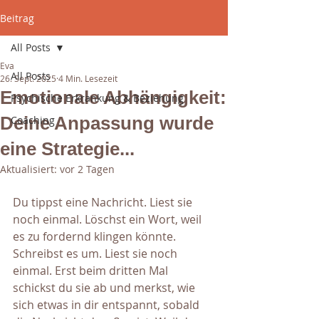
Beitrag
All Posts
Eva
All Posts
26. Sept. 2025
4 Min. Lesezeit
Emotionale Abhängigkeit:
Psychische Erkrankung & Beziehung
Deine Anpassung wurde
Coaching
eine Strategie...
Aktualisiert:
vor 2 Tagen
Du tippst eine Nachricht. Liest sie 
noch einmal. Löschst ein Wort, weil 
es zu fordernd klingen könnte. 
Schreibst es um. Liest sie noch 
einmal. Erst beim dritten Mal 
schickst du sie ab und merkst, wie 
sich etwas in dir entspannt, sobald 