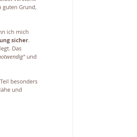
n guten Grund, 
n ich mich 
ung sicher
. 
egt. Das 
notwendig"
 und 
Teil besonders 
 Nähe und 