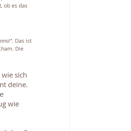
, ob es das 
nnst"
. Das ist 
Scham. Die 
wie sich 
t deine. 
e 
ug wie 