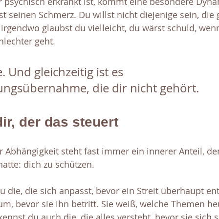
 psychisch erkrankt ist, kommt eine besondere Dyna
hst seinen Schmerz. Du willst nicht diejenige sein, die
 irgendwo glaubst du vielleicht, du wärst schuld, wen
hlechter geht.
. Und gleichzeitig ist es 
ngsübernahme, die dir nicht gehört.
dir, der das steuert
 Abhängigkeit steht fast immer ein innerer Anteil, de
atte: dich zu schützen.
du die, die sich anpasst, bevor ein Streit überhaupt en
m, bevor sie ihn betritt. Sie weiß, welche Themen he
kennst du auch die, die alles versteht, bevor sie sich s