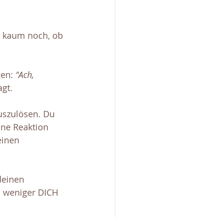
r kaum noch, ob 
en: 
"Ach, 
gt.
uszulösen. Du 
ine Reaktion 
einen 
deinen 
d weniger DICH 