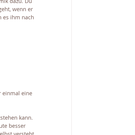
mik dazu. Du 
 geht, wenn er 
n es ihm nach 
r einmal eine 
tstehen kann. 
ute besser 
elbst versteht. 