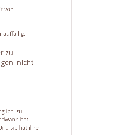
it von 
auffällig. 
r zu 
gen, nicht 
glich, zu 
endwann hat 
Und sie hat ihre 