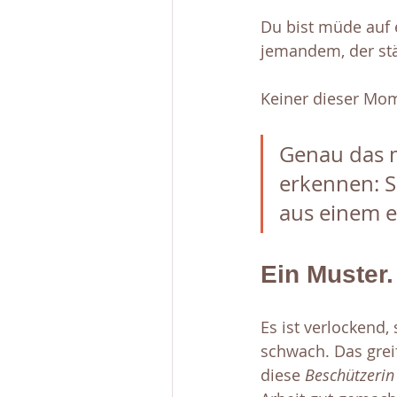
Du bist müde auf e
jemandem, der stä
Keiner dieser Mom
Genau das m
erkennen: S
aus einem e
Ein Muster.
Es ist verlockend, 
schwach. Das greif
diese 
Beschützerin