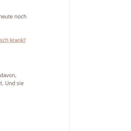
 heute noch 
isch krank?
davon, 
. Und sie 