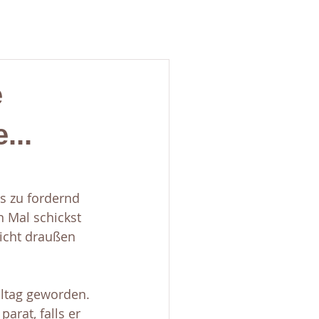
e
...
es zu fordernd 
n Mal schickst 
richt draußen 
lltag geworden. 
rat, falls er 