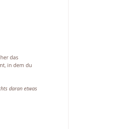
oher das 
t, in dem du 
chts daran etwas 