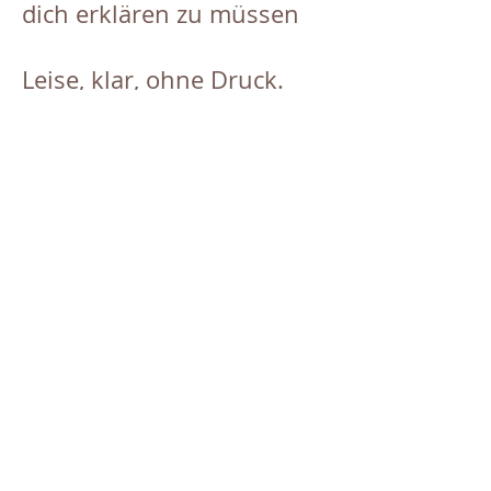
dich erklären zu müssen
Leise, klar, ohne Druck.
Ein Raum, in dem du nicht
funktionieren musst.
Ziel
Das
dieser Begleitung
ist, dass du dich wieder
spürst.
Dass du erkennst, was du
brauchst und dir
erlaubst, danach zu
leben.
Weniger funktionieren.