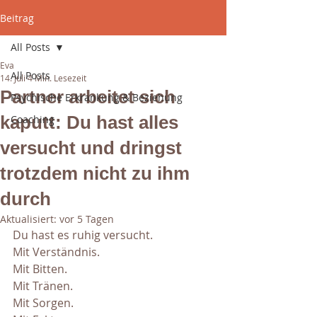
Beitrag
All Posts
Eva
All Posts
14. Juli
4 Min. Lesezeit
Partner arbeitet sich
Psychische Erkrankung & Beziehung
kaputt: Du hast alles
Coaching
versucht und dringst
trotzdem nicht zu ihm
durch
Aktualisiert:
vor 5 Tagen
Du hast es ruhig versucht.
Mit Verständnis.
Mit Bitten.
Mit Tränen.
Mit Sorgen.