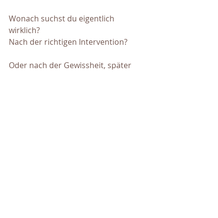
Wonach suchst du eigentlich 
wirklich?
Nach der richtigen Intervention?
Oder nach der Gewissheit, später 
sagen zu können:  
"Ich habe wirklich 
alles versucht."
Ich glaube, dass viele Frauen genau 
deshalb nicht aufhören können zu 
suchen.
Du willst vielleicht einfach nicht eines 
Tages neben einem Klinikbett stehen 
und denken:
"Vielleicht hätte ich noch etwas tun 
können."