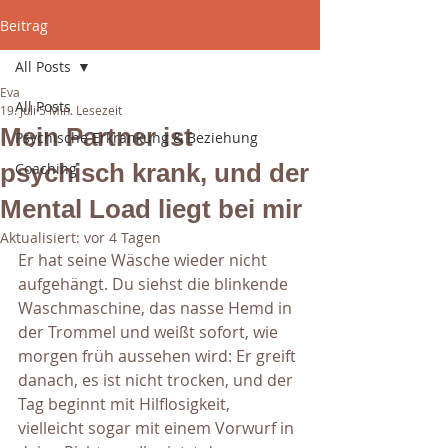
Beitrag
All Posts
Eva
All Posts
19. Juli
5 Min. Lesezeit
Mein Partner ist
Psychische Erkrankung & Beziehung
psychisch krank, und der
Coaching
Mental Load liegt bei mir
Aktualisiert:
vor 4 Tagen
Er hat seine Wäsche wieder nicht 
aufgehängt. Du siehst die blinkende 
Waschmaschine, das nasse Hemd in 
der Trommel und weißt sofort, wie 
morgen früh aussehen wird: Er greift 
danach, es ist nicht trocken, und der 
Tag beginnt mit Hilflosigkeit, 
vielleicht sogar mit einem Vorwurf in 